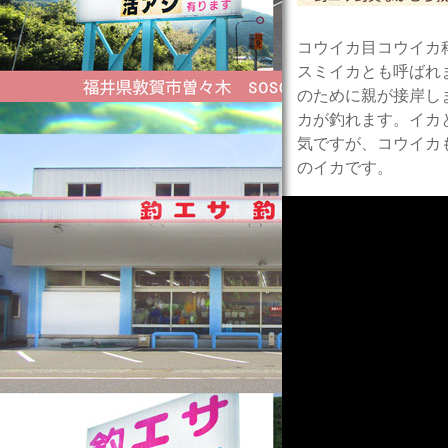
コウイカ目コウイカ
スミイカとも呼ばれ
のために親が接岸し
カが釣れます。イカ
気ですが、コウイカ
のイカです。