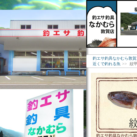
釣エサ釣具なかむら敦賀
近くで釣れる魚
紋甲