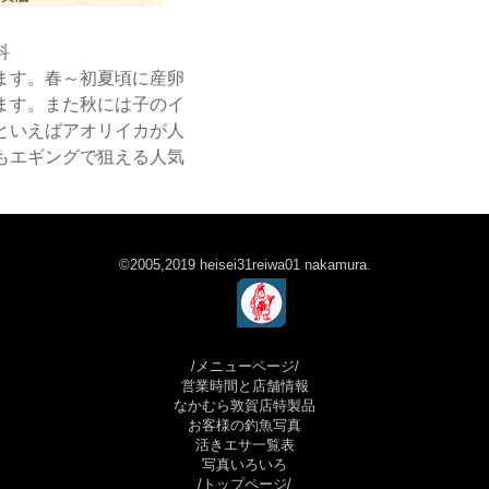
科
ます。春～初夏頃に産卵
ます。また秋には子のイ
といえばアオリイカが人
もエギングで狙える人気
©2005,2019 heisei31reiwa01 nakamura.
/メニューページ/
営業時間と店舗情報
なかむら敦賀店特製品
お客様の釣魚写真
活きエサ一覧表
写真いろいろ
/トップページ/