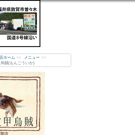
店ホーム
メニュー
烏賊(もんごういか)