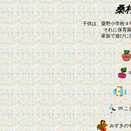
桑
子供は、粟野小学校４
それに保育
家族で遊びに
99 
みずきの