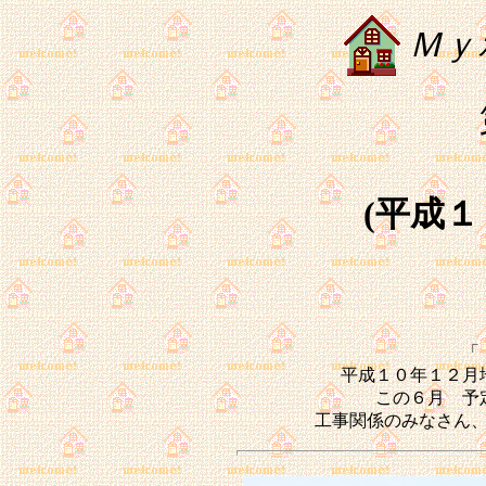
Ｍｙ
(平成１
「 
平成１０年１２月
この６月 予
工事関係のみなさん