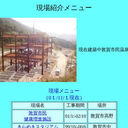
現場紹介メニュー
現在建築中敦賀市民温
現場メニュー
（0１/11/１現在）
現場名
工事期間
場所
敦賀市民
敦賀市高野
01/1/-02/10
健康増進施設
きらめきスタジアム
99/10/-00/6
敦賀市中