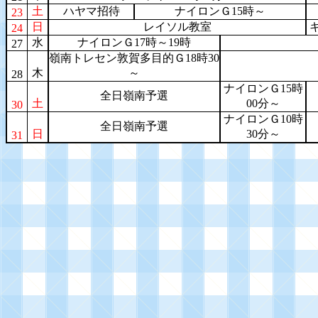
土
ハヤマ招待
ナイロンＧ15時～
23
日
レイソル教室
24
水
ナイロンＧ17時～19時
27
嶺南トレセン敦賀多目的Ｇ18時30
木
～
28
ナイロンＧ15時
全日嶺南予選
土
00分～
30
ナイロンＧ10時
全日嶺南予選
日
30分～
31