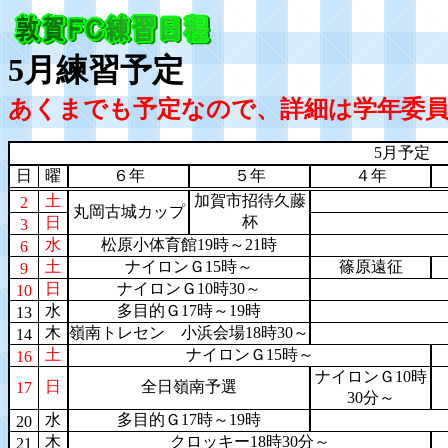
5
月練習予定
あくまでも予定なので、詳細は学年委
5月予定
日
曜
６年
５年
４年
土
加賀市招待久藤
2
丸岡古城カップ
杯
日
3
水
松原小体育館19時～21時
6
土
ナイロンＧ15時～
篠原遠征
9
日
ナイロンＧ10時30～
10
水
多目的Ｇ17時～19時
13
木
嶺南トレセン 小浜会場18時30～
14
土
ナイロンＧ15時～
16
ナイロンＧ10時
日
全日嶺南予選
17
30分～
水
多目的Ｇ17時～19時
20
木
クロッキー18時30分～
21