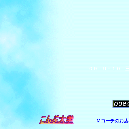
０９ Ｕ－１０ 
Ｍコーチのお店