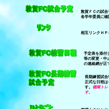
敦賀ＦＣの試合
各学年委員に確
相互リンクＨＰ
予定表を添付
等の変更・中
の連絡網が正
長期練習試合
正式な日程は
す。
嶺南トレ
す。