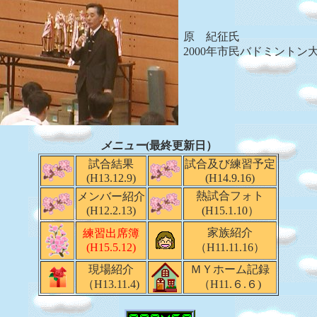
原 紀征氏
2000年市民バドミントン
メニュー
(最終更新日）
試合結果
試合及び練習予定
(H13.12.9)
(H14.9.16)
熱試合フォト
メンバー紹介
(H12.2.13)
(H15.1.10）
家族紹介
練習出席簿
(H15.5.12)
（H11.11.16）
現場紹介
ＭＹホーム記録
（H13.11.4)
（H11.６.６)